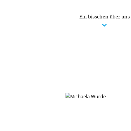
Ein bisschen über uns
 pädagogischen Arbeit
Betreuungsangebot / Öffnungszeiten
Zusammenarbeit mit den Eltern