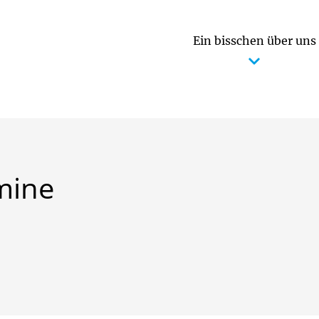
Ein bisschen über uns
 pädagogischen Arbeit
Betreuungsangebot / Öffnungszeiten
Zusammenarbeit mit den Eltern
mine